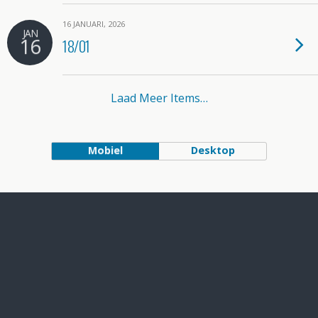
16 JANUARI, 2026
JAN
16
18/01
Laad Meer Items…
Mobiel
Desktop