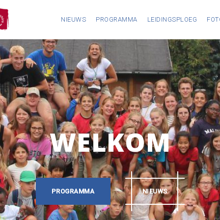
NIEUWS
PROGRAMMA
LEIDINGSPLOEG
FOT
WELKOM
PROGRAMMA
NIEUWS