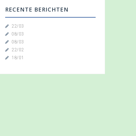
n
RECENTE BERICHTEN
a
a
r
22/03
:
08/03
08/03
22/02
18/01