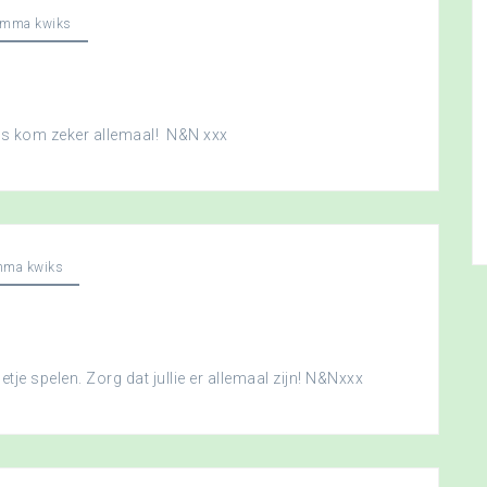
amma kwiks
dus kom zeker allemaal! N&N xxx
mma kwiks
je spelen. Zorg dat jullie er allemaal zijn! N&Nxxx