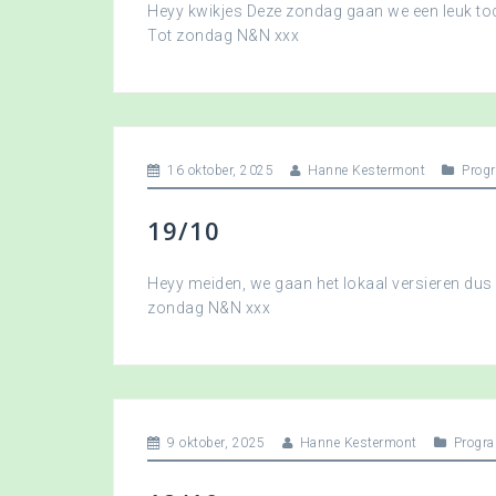
Heyy kwikjes Deze zondag gaan we een leuk toc
Tot zondag N&N xxx
16 oktober, 2025
Hanne Kestermont
Prog
19/10
Heyy meiden, we gaan het lokaal versieren dus 
zondag N&N xxx
9 oktober, 2025
Hanne Kestermont
Progr