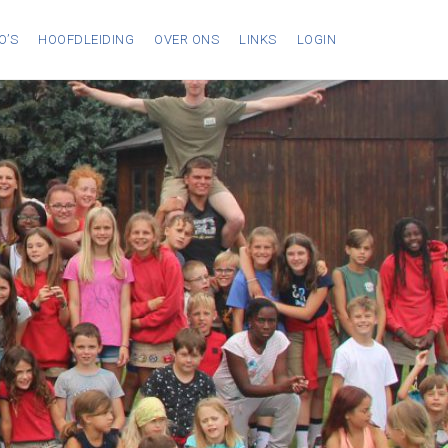
O’S
HOOFDLEIDING
OVER ONS
LINKS
LOGIN