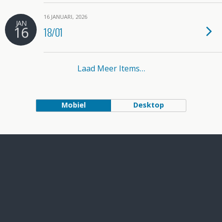
16 JANUARI, 2026
JAN
16
18/01
Laad Meer Items…
Mobiel
Desktop