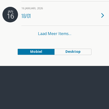
16 JANUARI, 2026
JAN
16
18/01
Laad Meer Items…
Mobiel
Desktop