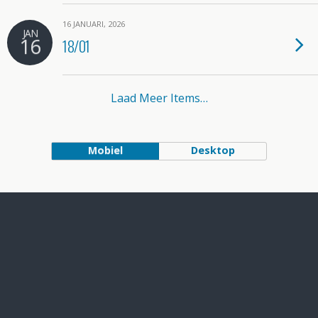
16 JANUARI, 2026
JAN
16
18/01
Laad Meer Items…
Mobiel
Desktop