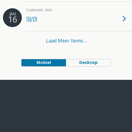
16 JANUARI, 2026
JAN
16
18/01
Laad Meer Items…
Mobiel
Desktop