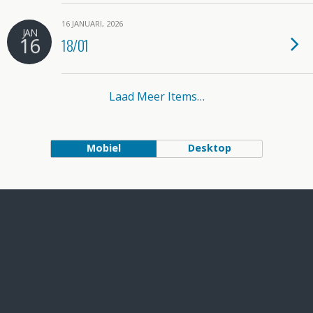
16 JANUARI, 2026
JAN
16
18/01
Laad Meer Items…
Mobiel
Desktop