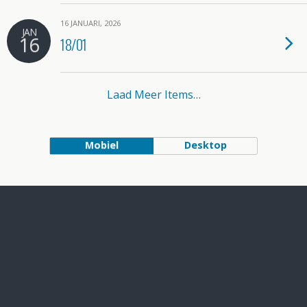
16 JANUARI, 2026
JAN
16
18/01
Laad Meer Items…
Mobiel
Desktop