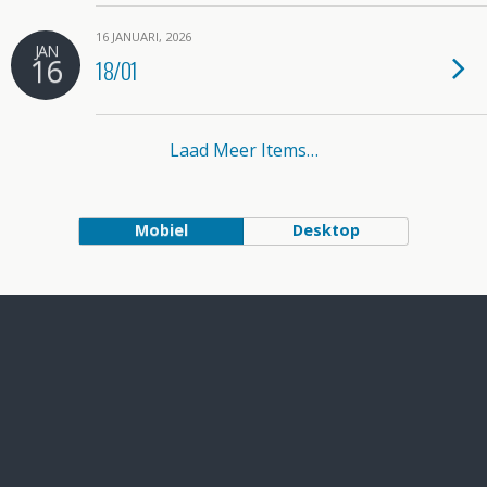
16 JANUARI, 2026
JAN
16
18/01
Laad Meer Items…
Mobiel
Desktop