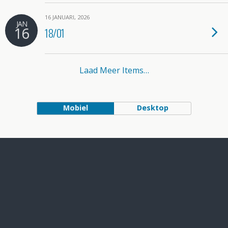
16 JANUARI, 2026
JAN
16
18/01
Laad Meer Items…
Mobiel
Desktop