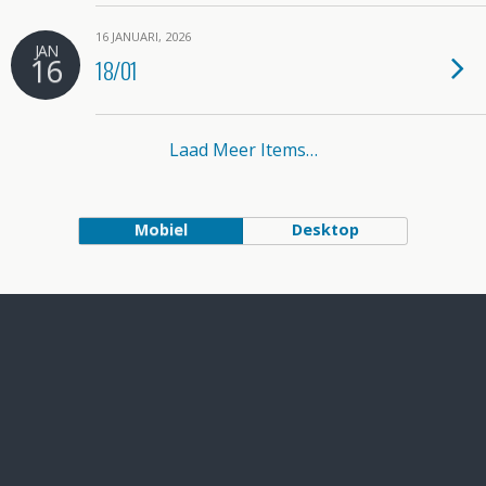
16 JANUARI, 2026
JAN
16
18/01
Laad Meer Items…
Mobiel
Desktop