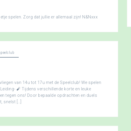
je spelen. Zorg dat jullie er allemaal zijn! N&Nxxx
peelclub
vliegen van 14u tot 17u met de Speelclub! We spelen
 Leiding- 🧨 Tijdens verschillende korte en leuke
men tegen ons! Door bepaalde opdrachten en duels
, snelst […]