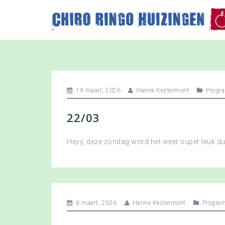
S
k
i
p
t
o
c
o
19 maart, 2026
Hanne Kestermont
Progr
n
t
22/03
e
n
t
Heyy, deze zondag word het weer super leuk 
6 maart, 2026
Hanne Kestermont
Progra