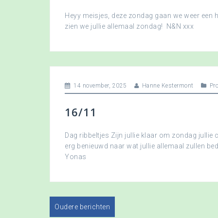
Heyy meisjes, deze zondag gaan we weer een hee
zien we jullie allemaal zondag! N&N xxx
14 november, 2025
Hanne Kestermont
Pr
16/11
Dag ribbeltjes Zijn jullie klaar om zondag jullie 
erg benieuwd naar wat jullie allemaal zullen b
Yonas
Oudere berichten
B