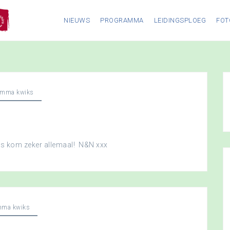
NIEUWS
PROGRAMMA
LEIDINGSPLOEG
FOT
amma kwiks
dus kom zeker allemaal! N&N xxx
mma kwiks