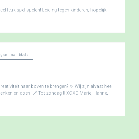
l leuk spel spelen! Leiding tegen kinderen, hopelijk
ogramma ribbels
creativiteit naar boven te brengen? ✨ Wij zijn alvast heel
edenken en doen. 🪄 Tot zondag !! XOXO Marie, Hanne,