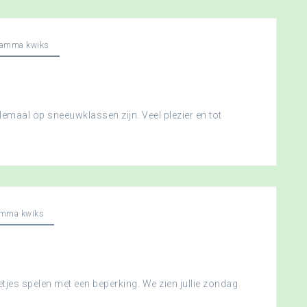
ramma kwiks
llemaal op sneeuwklassen zijn. Veel plezier en tot
amma kwiks
etjes spelen met een beperking. We zien jullie zondag