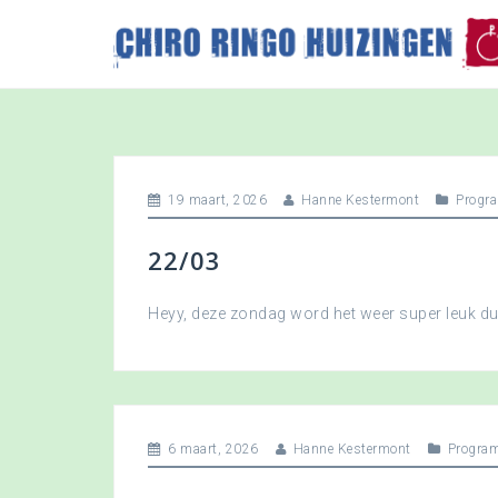
S
k
i
p
t
o
c
o
19 maart, 2026
Hanne Kestermont
Progr
n
t
22/03
e
n
t
Heyy, deze zondag word het weer super leuk 
6 maart, 2026
Hanne Kestermont
Progra