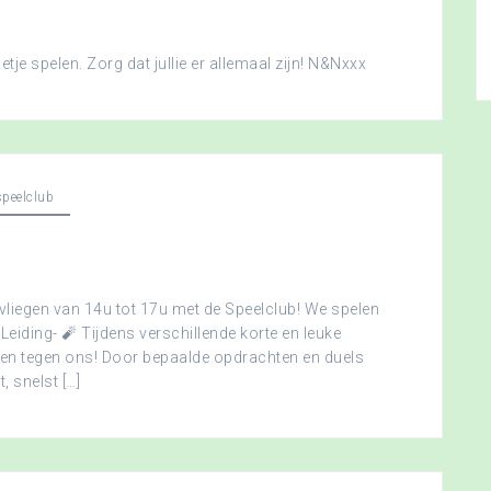
je spelen. Zorg dat jullie er allemaal zijn! N&Nxxx
peelclub
vliegen van 14u tot 17u met de Speelclub! We spelen
 Leiding- 🧨 Tijdens verschillende korte en leuke
men tegen ons! Door bepaalde opdrachten en duels
, snelst […]