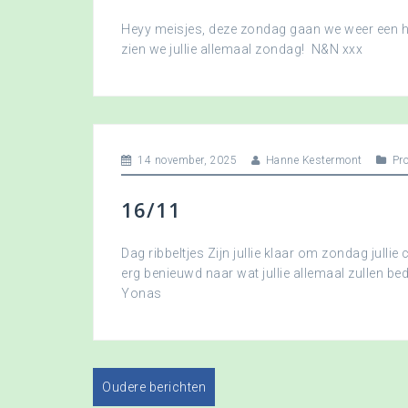
Heyy meisjes, deze zondag gaan we weer een hee
zien we jullie allemaal zondag! N&N xxx
14 november, 2025
Hanne Kestermont
Pr
16/11
Dag ribbeltjes Zijn jullie klaar om zondag jullie 
erg benieuwd naar wat jullie allemaal zullen b
Yonas
Oudere berichten
B