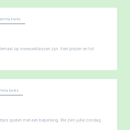
ramma kwiks
llemaal op sneeuwklassen zijn. Veel plezier en tot
amma kwiks
etjes spelen met een beperking. We zien jullie zondag