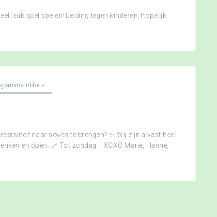
l leuk spel spelen! Leiding tegen kinderen, hopelijk
ogramma ribbels
creativiteit naar boven te brengen? ✨ Wij zijn alvast heel
edenken en doen. 🪄 Tot zondag !! XOXO Marie, Hanne,