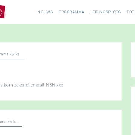
NIEUWS
PROGRAMMA
LEIDINGSPLOEG
FOT
amma kwiks
dus kom zeker allemaal! N&N xxx
mma kwiks