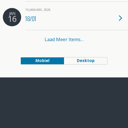
16 JANUARI, 2026
JAN
16
18/01
Laad Meer Items…
Mobiel
Desktop