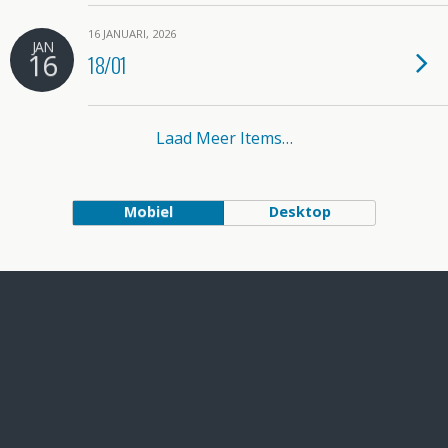
16 JANUARI, 2026
JAN
16
18/01
Laad Meer Items…
Mobiel
Desktop