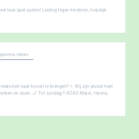
l leuk spel spelen! Leiding tegen kinderen, hopelijk
ogramma ribbels
creativiteit naar boven te brengen? ✨ Wij zijn alvast heel
edenken en doen. 🪄 Tot zondag !! XOXO Marie, Hanne,