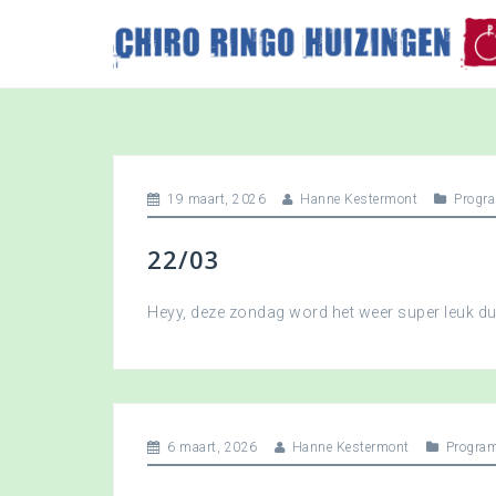
S
k
i
p
t
o
c
o
19 maart, 2026
Hanne Kestermont
Progr
n
t
22/03
e
n
t
Heyy, deze zondag word het weer super leuk 
6 maart, 2026
Hanne Kestermont
Progra