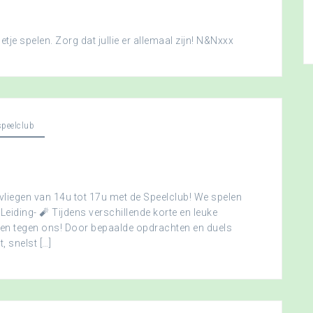
je spelen. Zorg dat jullie er allemaal zijn! N&Nxxx
peelclub
vliegen van 14u tot 17u met de Speelclub! We spelen
 Leiding- 🧨 Tijdens verschillende korte en leuke
men tegen ons! Door bepaalde opdrachten en duels
, snelst […]