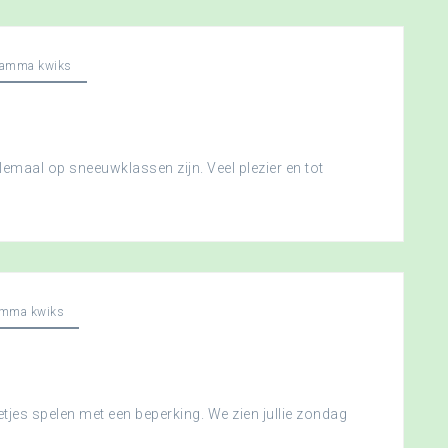
ramma kwiks
llemaal op sneeuwklassen zijn. Veel plezier en tot
amma kwiks
etjes spelen met een beperking. We zien jullie zondag