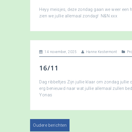
Heyy meisjes, deze zondag gaan we weer een hee
zien we jullie allemaal zondag! N&N xxx
14 november, 2025
Hanne Kestermont
Pr
16/11
Dag ribbeltjes Zijn jullie klaar om zondag jullie 
erg benieuwd naar wat jullie allemaal zullen b
Yonas
Oudere berichten
B