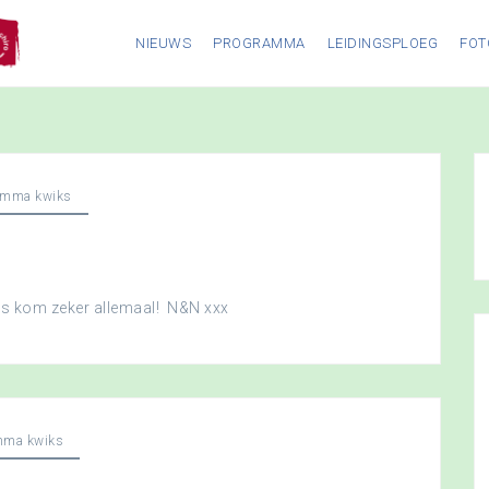
NIEUWS
PROGRAMMA
LEIDINGSPLOEG
FOT
amma kwiks
dus kom zeker allemaal! N&N xxx
mma kwiks