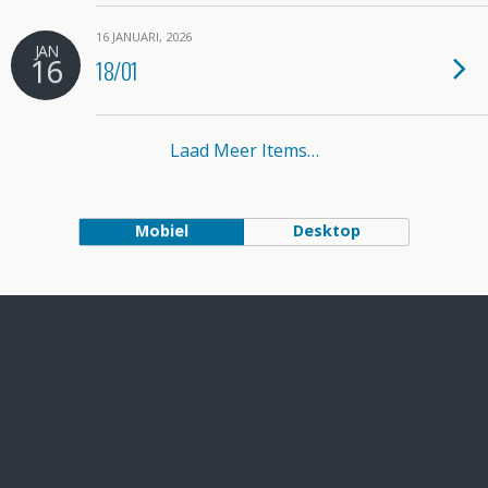
16 JANUARI, 2026
JAN
16
18/01
Laad Meer Items…
Mobiel
Desktop