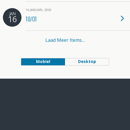
16 JANUARI, 2026
JAN
16
18/01
Laad Meer Items…
Mobiel
Desktop