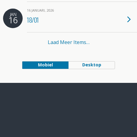
16 JANUARI, 2026
JAN
16
18/01
Laad Meer Items…
Mobiel
Desktop