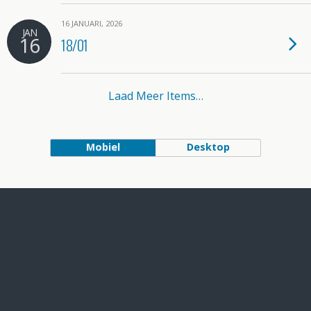
16 JANUARI, 2026
JAN
16
18/01
Laad Meer Items…
Mobiel
Desktop