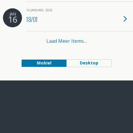
16 JANUARI, 2026
JAN
16
18/01
Laad Meer Items…
Mobiel
Desktop