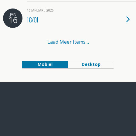
16 JANUARI, 2026
JAN
16
18/01
Laad Meer Items…
Mobiel
Desktop