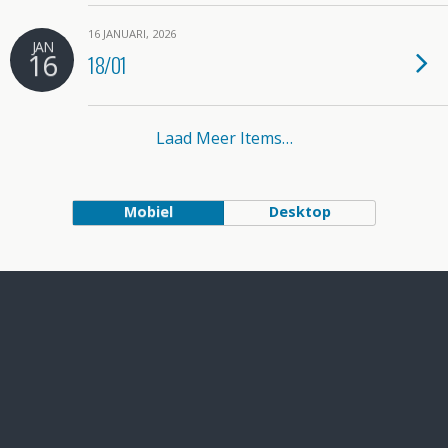
16 JANUARI, 2026
JAN
16
18/01
Laad Meer Items…
Mobiel
Desktop