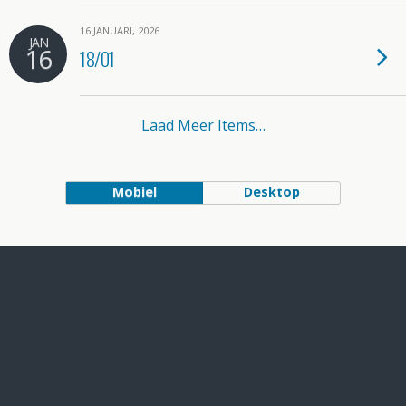
16 JANUARI, 2026
JAN
16
18/01
Laad Meer Items…
Mobiel
Desktop