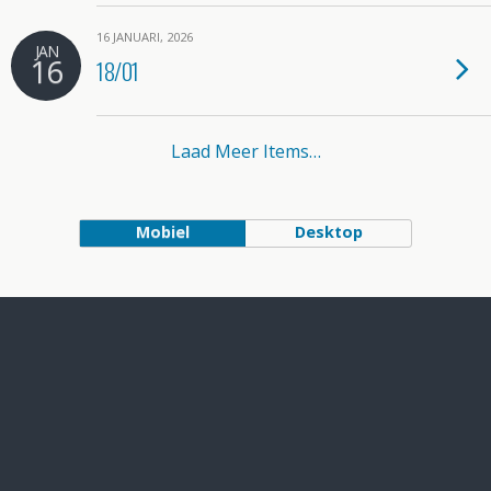
16 JANUARI, 2026
JAN
16
18/01
Laad Meer Items…
Mobiel
Desktop