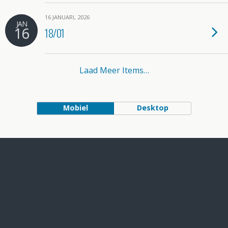
16 JANUARI, 2026
JAN
16
18/01
Laad Meer Items…
Mobiel
Desktop