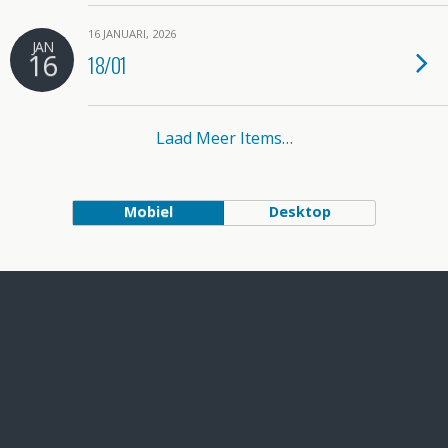
16 JANUARI, 2026
JAN
16
18/01
Laad Meer Items…
Mobiel
Desktop