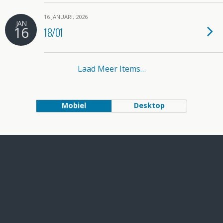
16 JANUARI, 2026
JAN
16
18/01
Laad Meer Items…
Mobiel
Desktop