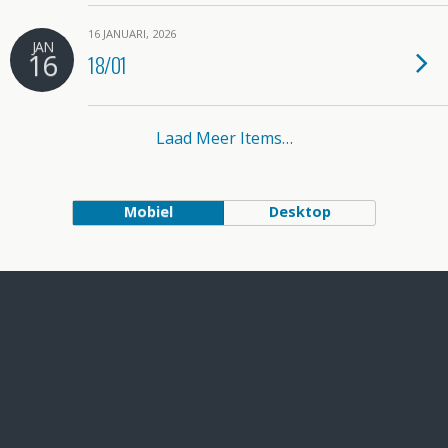
16 JANUARI, 2026
JAN
16
18/01
Laad Meer Items…
Mobiel
Desktop