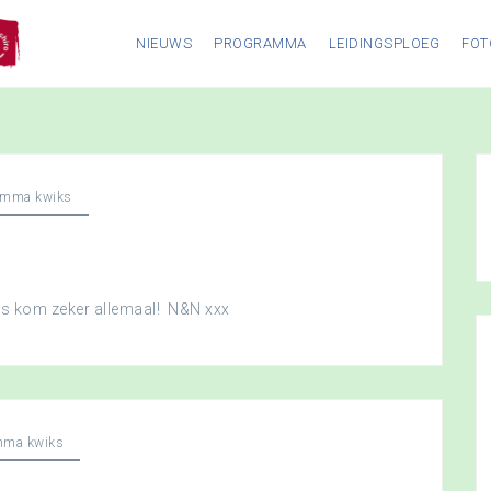
NIEUWS
PROGRAMMA
LEIDINGSPLOEG
FOT
amma kwiks
dus kom zeker allemaal! N&N xxx
mma kwiks