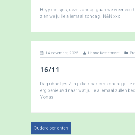
Heyy meisjes, deze zondag gaan we weer een hee
zien we jullie allemaal zondag! N&N xxx
14 november, 2025
Hanne Kestermont
Pr
16/11
Dag ribbeltjes Zijn jullie klaar om zondag jullie 
erg benieuwd naar wat jullie allemaal zullen b
Yonas
Oudere berichten
B