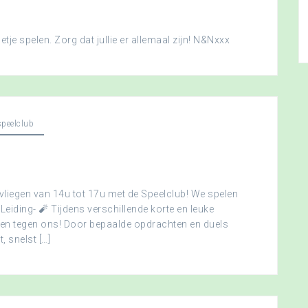
je spelen. Zorg dat jullie er allemaal zijn! N&Nxxx
peelclub
vliegen van 14u tot 17u met de Speelclub! We spelen
 Leiding- 🧨 Tijdens verschillende korte en leuke
men tegen ons! Door bepaalde opdrachten en duels
, snelst […]