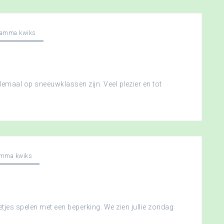
ramma kwiks
llemaal op sneeuwklassen zijn. Veel plezier en tot
amma kwiks
etjes spelen met een beperking. We zien jullie zondag