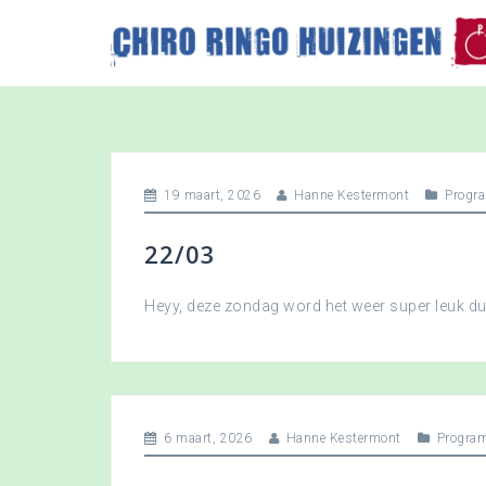
S
k
i
p
t
o
c
o
19 maart, 2026
Hanne Kestermont
Progr
n
t
22/03
e
n
t
Heyy, deze zondag word het weer super leuk 
6 maart, 2026
Hanne Kestermont
Progra