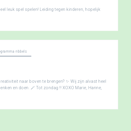
l leuk spel spelen! Leiding tegen kinderen, hopelijk
ogramma ribbels
creativiteit naar boven te brengen? ✨ Wij zijn alvast heel
edenken en doen. 🪄 Tot zondag !! XOXO Marie, Hanne,