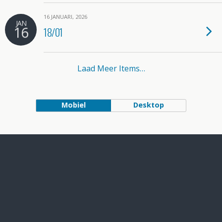
16 JANUARI, 2026
JAN
16
18/01
Laad Meer Items…
Mobiel
Desktop