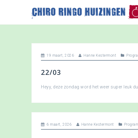
S
k
i
p
t
o
c
o
19 maart, 2026
Hanne Kestermont
Progr
n
t
22/03
e
n
t
Heyy, deze zondag word het weer super leuk 
6 maart, 2026
Hanne Kestermont
Progra