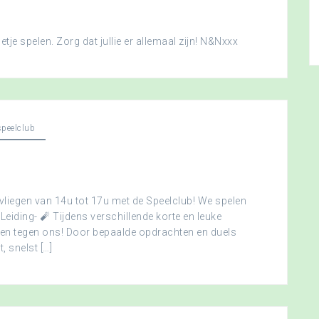
je spelen. Zorg dat jullie er allemaal zijn! N&Nxxx
peelclub
vliegen van 14u tot 17u met de Speelclub! We spelen
 Leiding- 🧨 Tijdens verschillende korte en leuke
men tegen ons! Door bepaalde opdrachten en duels
, snelst […]