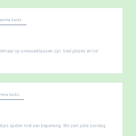
ramma kwiks
llemaal op sneeuwklassen zijn. Veel plezier en tot
amma kwiks
etjes spelen met een beperking. We zien jullie zondag