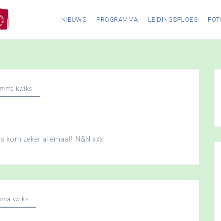
NIEUWS
PROGRAMMA
LEIDINGSPLOEG
FOT
amma kwiks
dus kom zeker allemaal! N&N xxx
mma kwiks