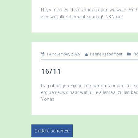
Heyy meisjes, deze zondag gaan we weer een hee
zien we jullie allemaal zondag! N&N xxx
14 november, 2025
Hanne Kestermont
Pr
16/11
Dag ribbeltjes Zijn jullie klaar om zondag jullie 
erg benieuwd naar wat jullie allemaal zullen b
Yonas
Oudere berichten
B