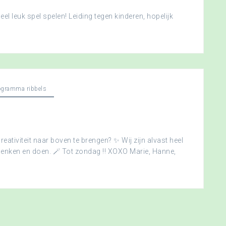
l leuk spel spelen! Leiding tegen kinderen, hopelijk
ogramma ribbels
creativiteit naar boven te brengen? ✨ Wij zijn alvast heel
edenken en doen. 🪄 Tot zondag !! XOXO Marie, Hanne,