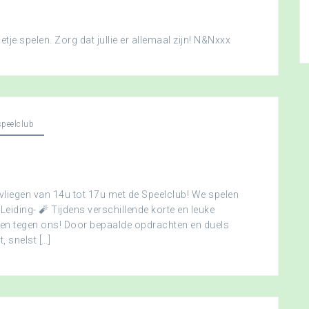
je spelen. Zorg dat jullie er allemaal zijn! N&Nxxx
peelclub
vliegen van 14u tot 17u met de Speelclub! We spelen
 Leiding- 🧨 Tijdens verschillende korte en leuke
men tegen ons! Door bepaalde opdrachten en duels
, snelst […]