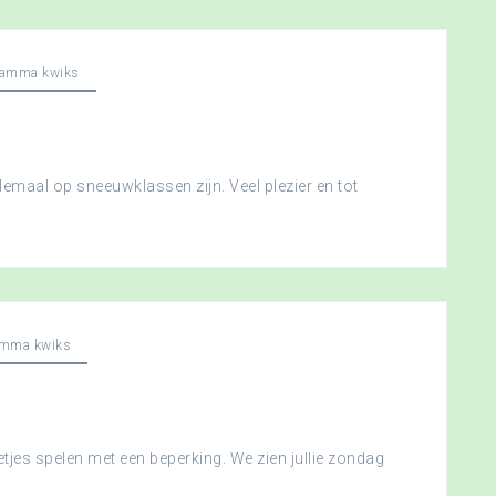
ramma kwiks
llemaal op sneeuwklassen zijn. Veel plezier en tot
amma kwiks
etjes spelen met een beperking. We zien jullie zondag