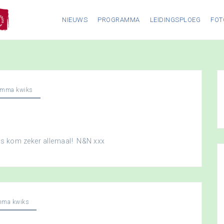
NIEUWS
PROGRAMMA
LEIDINGSPLOEG
FOT
amma kwiks
dus kom zeker allemaal! N&N xxx
mma kwiks