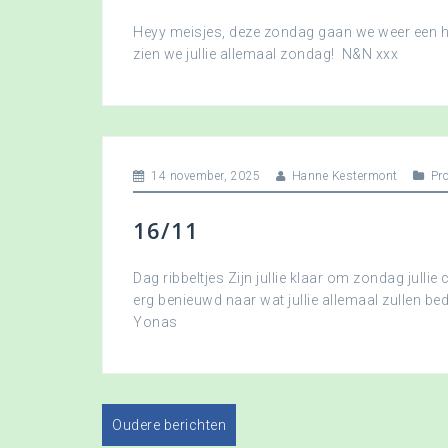
Heyy meisjes, deze zondag gaan we weer een hee
zien we jullie allemaal zondag! N&N xxx
14 november, 2025
Hanne Kestermont
Pr
16/11
Dag ribbeltjes Zijn jullie klaar om zondag jullie 
erg benieuwd naar wat jullie allemaal zullen b
Yonas
Oudere berichten
B