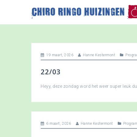
S
k
i
p
t
o
c
o
19 maart, 2026
Hanne Kestermont
Progr
n
t
22/03
e
n
t
Heyy, deze zondag word het weer super leuk 
6 maart, 2026
Hanne Kestermont
Progra