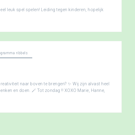
l leuk spel spelen! Leiding tegen kinderen, hopelijk
ogramma ribbels
creativiteit naar boven te brengen? ✨ Wij zijn alvast heel
edenken en doen. 🪄 Tot zondag !! XOXO Marie, Hanne,