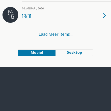
16 JANUARI, 2026
JAN
16
18/01
Laad Meer Items…
Mobiel
Desktop