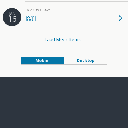
16 JANUARI, 2026
JAN
16
18/01
Laad Meer Items…
Mobiel
Desktop