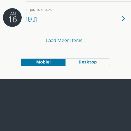
16 JANUARI, 2026
JAN
16
18/01
Laad Meer Items…
Mobiel
Desktop