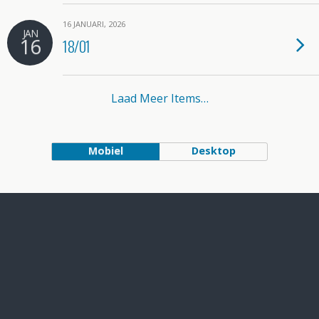
16 JANUARI, 2026
JAN
16
18/01
Laad Meer Items…
Mobiel
Desktop