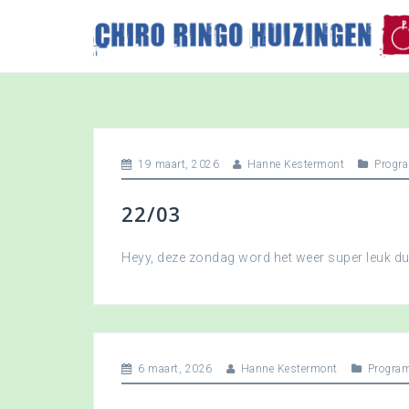
S
k
i
p
t
o
c
o
19 maart, 2026
Hanne Kestermont
Progr
n
t
22/03
e
n
t
Heyy, deze zondag word het weer super leuk 
6 maart, 2026
Hanne Kestermont
Progra