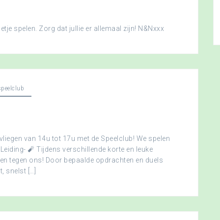
je spelen. Zorg dat jullie er allemaal zijn! N&Nxxx
peelclub
vliegen van 14u tot 17u met de Speelclub! We spelen
 Leiding- 🧨 Tijdens verschillende korte en leuke
men tegen ons! Door bepaalde opdrachten en duels
, snelst […]