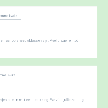
ramma kwiks
llemaal op sneeuwklassen zijn. Veel plezier en tot
amma kwiks
etjes spelen met een beperking. We zien jullie zondag