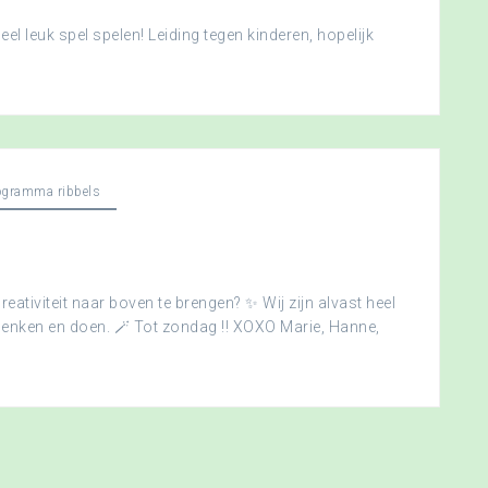
l leuk spel spelen! Leiding tegen kinderen, hopelijk
ogramma ribbels
creativiteit naar boven te brengen? ✨ Wij zijn alvast heel
edenken en doen. 🪄 Tot zondag !! XOXO Marie, Hanne,