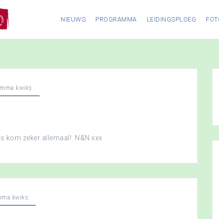
NIEUWS
PROGRAMMA
LEIDINGSPLOEG
FOT
amma kwiks
dus kom zeker allemaal! N&N xxx
mma kwiks