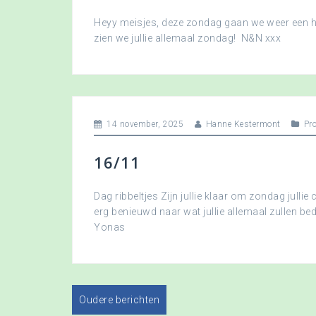
Heyy meisjes, deze zondag gaan we weer een hee
zien we jullie allemaal zondag! N&N xxx
14 november, 2025
Hanne Kestermont
Pr
16/11
Dag ribbeltjes Zijn jullie klaar om zondag jullie 
erg benieuwd naar wat jullie allemaal zullen b
Yonas
Oudere berichten
B