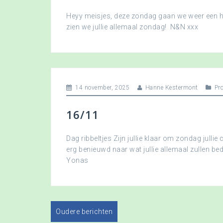
Heyy meisjes, deze zondag gaan we weer een hee
zien we jullie allemaal zondag! N&N xxx
14 november, 2025
Hanne Kestermont
Pr
16/11
Dag ribbeltjes Zijn jullie klaar om zondag jullie 
erg benieuwd naar wat jullie allemaal zullen b
Yonas
Oudere berichten
B