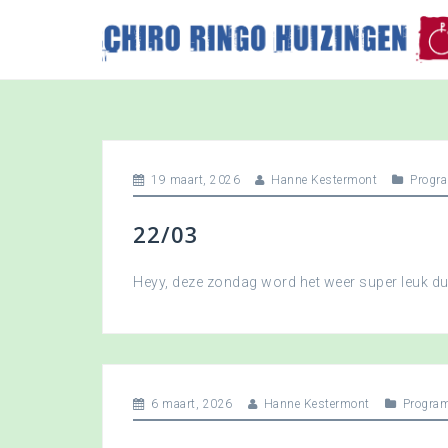
S
k
i
p
t
o
c
o
19 maart, 2026
Hanne Kestermont
Progr
n
t
22/03
e
n
t
Heyy, deze zondag word het weer super leuk 
6 maart, 2026
Hanne Kestermont
Progra