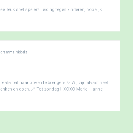
l leuk spel spelen! Leiding tegen kinderen, hopelijk
ogramma ribbels
creativiteit naar boven te brengen? ✨ Wij zijn alvast heel
edenken en doen. 🪄 Tot zondag !! XOXO Marie, Hanne,