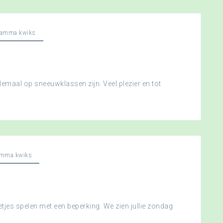
ramma kwiks
llemaal op sneeuwklassen zijn. Veel plezier en tot
amma kwiks
etjes spelen met een beperking. We zien jullie zondag