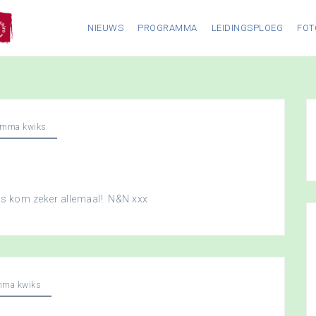
NIEUWS
PROGRAMMA
LEIDINGSPLOEG
FOT
amma kwiks
dus kom zeker allemaal! N&N xxx
mma kwiks