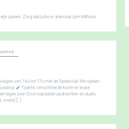
je spelen. Zorg dat jullie er allemaal zijn! N&Nxxx
peelclub
vliegen van 14u tot 17u met de Speelclub! We spelen
 Leiding- 🧨 Tijdens verschillende korte en leuke
men tegen ons! Door bepaalde opdrachten en duels
, snelst […]