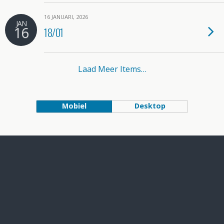
16 JANUARI, 2026
JAN
16
18/01
Laad Meer Items…
Mobiel
Desktop