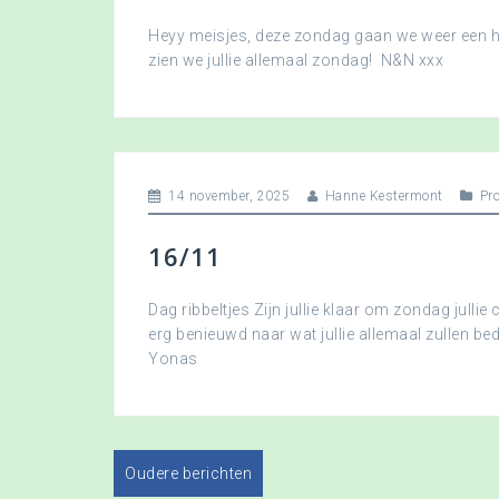
Heyy meisjes, deze zondag gaan we weer een hee
zien we jullie allemaal zondag! N&N xxx
14 november, 2025
Hanne Kestermont
Pr
16/11
Dag ribbeltjes Zijn jullie klaar om zondag jullie 
erg benieuwd naar wat jullie allemaal zullen b
Yonas
Oudere berichten
B