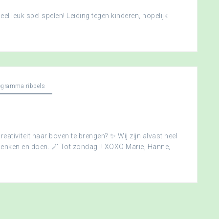
l leuk spel spelen! Leiding tegen kinderen, hopelijk
ogramma ribbels
creativiteit naar boven te brengen? ✨ Wij zijn alvast heel
edenken en doen. 🪄 Tot zondag !! XOXO Marie, Hanne,