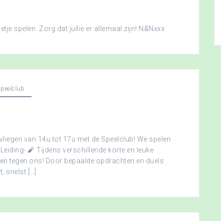
je spelen. Zorg dat jullie er allemaal zijn! N&Nxxx
peelclub
vliegen van 14u tot 17u met de Speelclub! We spelen
 Leiding- 🧨 Tijdens verschillende korte en leuke
men tegen ons! Door bepaalde opdrachten en duels
, snelst […]