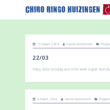
S
k
i
p
t
o
c
o
19 maart, 2026
Hanne Kestermont
Progr
n
t
22/03
e
n
t
Heyy, deze zondag word het weer super leuk 
6 maart, 2026
Hanne Kestermont
Progra