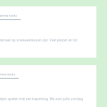
ramma kwiks
llemaal op sneeuwklassen zijn. Veel plezier en tot
amma kwiks
etjes spelen met een beperking. We zien jullie zondag