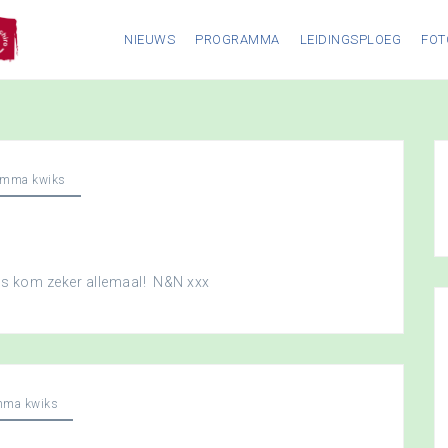
NIEUWS
PROGRAMMA
LEIDINGSPLOEG
FOT
amma kwiks
dus kom zeker allemaal! N&N xxx
mma kwiks