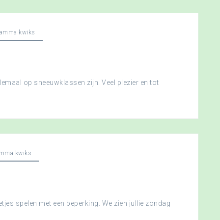
ramma kwiks
llemaal op sneeuwklassen zijn. Veel plezier en tot
amma kwiks
etjes spelen met een beperking. We zien jullie zondag