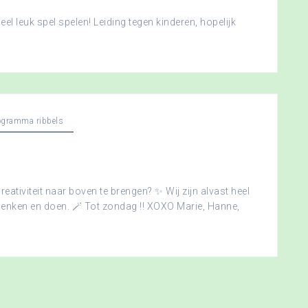
l leuk spel spelen! Leiding tegen kinderen, hopelijk
ogramma ribbels
creativiteit naar boven te brengen? ✨ Wij zijn alvast heel
edenken en doen. 🪄 Tot zondag !! XOXO Marie, Hanne,