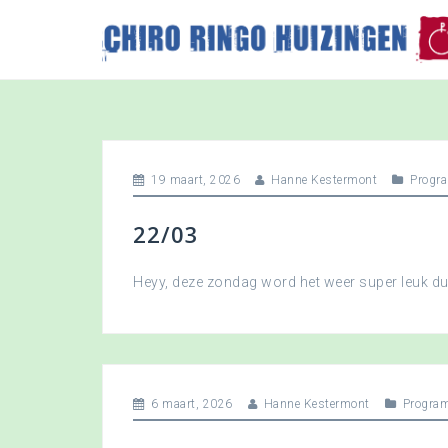
S
k
i
p
t
o
c
o
19 maart, 2026
Hanne Kestermont
Progr
n
t
22/03
e
n
t
Heyy, deze zondag word het weer super leuk 
6 maart, 2026
Hanne Kestermont
Progra