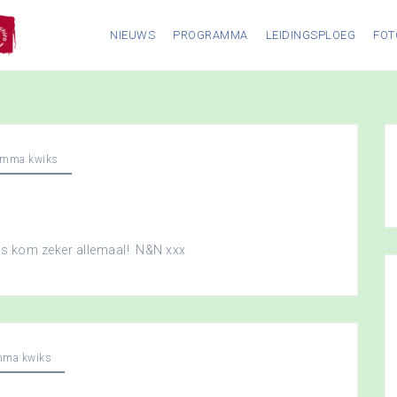
NIEUWS
PROGRAMMA
LEIDINGSPLOEG
FOT
amma kwiks
dus kom zeker allemaal! N&N xxx
mma kwiks