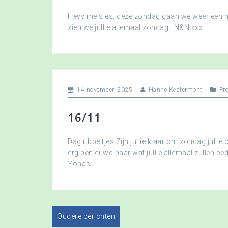
Heyy meisjes, deze zondag gaan we weer een hee
zien we jullie allemaal zondag! N&N xxx
14 november, 2025
Hanne Kestermont
Pr
16/11
Dag ribbeltjes Zijn jullie klaar om zondag jullie 
erg benieuwd naar wat jullie allemaal zullen b
Yonas
Oudere berichten
B