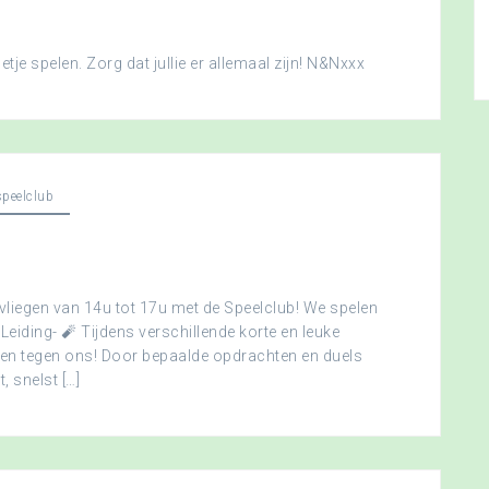
je spelen. Zorg dat jullie er allemaal zijn! N&Nxxx
peelclub
vliegen van 14u tot 17u met de Speelclub! We spelen
 Leiding- 🧨 Tijdens verschillende korte en leuke
men tegen ons! Door bepaalde opdrachten en duels
, snelst […]