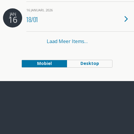
16 JANUARI, 2026
JAN
16
18/01
Laad Meer Items…
Mobiel
Desktop