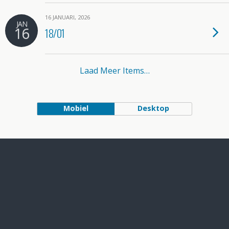
16 JANUARI, 2026
JAN
16
18/01
Laad Meer Items…
Mobiel
Desktop