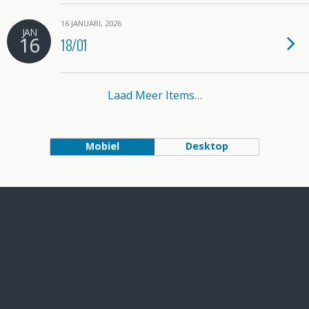
16 JANUARI, 2026
JAN
16
18/01
Laad Meer Items…
Mobiel
Desktop