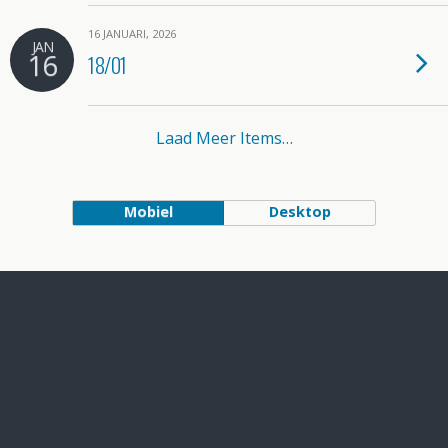
16 JANUARI, 2026
JAN
16
18/01
Laad Meer Items…
Mobiel
Desktop