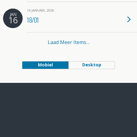
16 JANUARI, 2026
JAN
16
18/01
Laad Meer Items…
Mobiel
Desktop