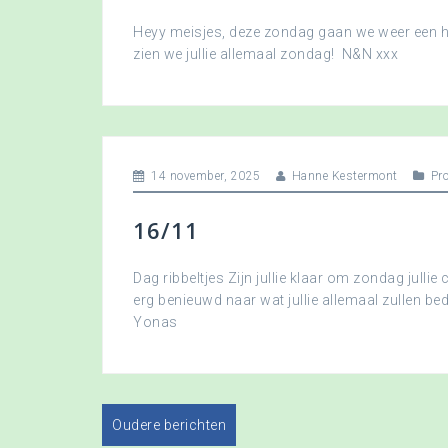
Heyy meisjes, deze zondag gaan we weer een hee
zien we jullie allemaal zondag! N&N xxx
14 november, 2025
Hanne Kestermont
Pr
16/11
Dag ribbeltjes Zijn jullie klaar om zondag jullie 
erg benieuwd naar wat jullie allemaal zullen b
Yonas
Oudere berichten
B