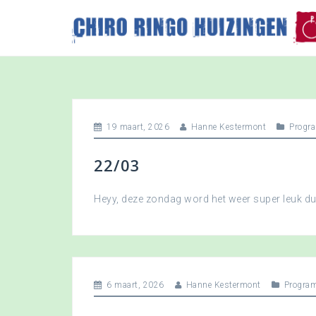
S
k
i
p
t
o
c
o
19 maart, 2026
Hanne Kestermont
Progr
n
t
22/03
e
n
t
Heyy, deze zondag word het weer super leuk 
6 maart, 2026
Hanne Kestermont
Progra