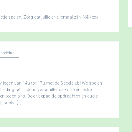
je spelen. Zorg dat jullie er allemaal zijn! N&Nxxx
peelclub
vliegen van 14u tot 17u met de Speelclub! We spelen
 Leiding- 🧨 Tijdens verschillende korte en leuke
men tegen ons! Door bepaalde opdrachten en duels
, snelst […]