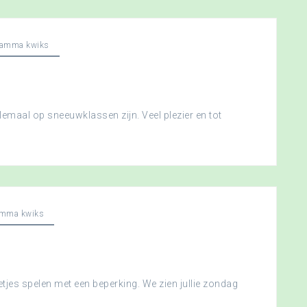
ramma kwiks
llemaal op sneeuwklassen zijn. Veel plezier en tot
amma kwiks
etjes spelen met een beperking. We zien jullie zondag