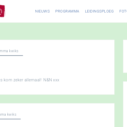
NIEUWS
PROGRAMMA
LEIDINGSPLOEG
FOT
amma kwiks
dus kom zeker allemaal! N&N xxx
mma kwiks