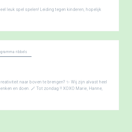
l leuk spel spelen! Leiding tegen kinderen, hopelijk
ogramma ribbels
creativiteit naar boven te brengen? ✨ Wij zijn alvast heel
edenken en doen. 🪄 Tot zondag !! XOXO Marie, Hanne,