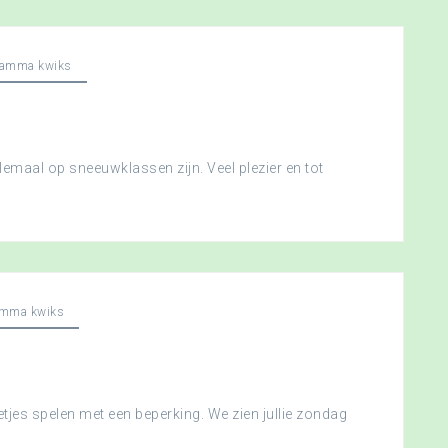
ramma kwiks
llemaal op sneeuwklassen zijn. Veel plezier en tot
amma kwiks
etjes spelen met een beperking. We zien jullie zondag