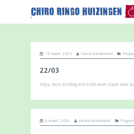
S
k
i
p
t
o
c
o
19 maart, 2026
Hanne Kestermont
Progr
n
t
22/03
e
n
t
Heyy, deze zondag word het weer super leuk 
6 maart, 2026
Hanne Kestermont
Progra