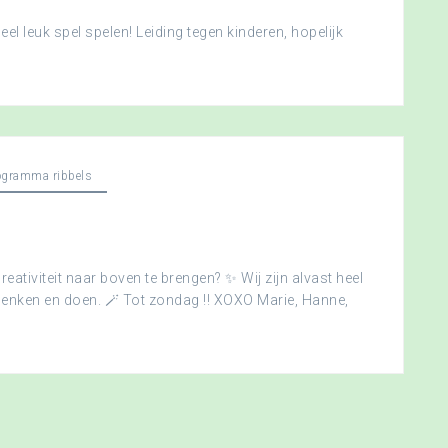
l leuk spel spelen! Leiding tegen kinderen, hopelijk
ogramma ribbels
creativiteit naar boven te brengen? ✨ Wij zijn alvast heel
edenken en doen. 🪄 Tot zondag !! XOXO Marie, Hanne,