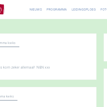
NIEUWS
PROGRAMMA
LEIDINGSPLOEG
FOT
amma kwiks
dus kom zeker allemaal! N&N xxx
mma kwiks