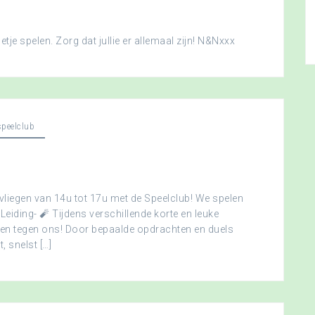
je spelen. Zorg dat jullie er allemaal zijn! N&Nxxx
peelclub
vliegen van 14u tot 17u met de Speelclub! We spelen
 Leiding- 🧨 Tijdens verschillende korte en leuke
men tegen ons! Door bepaalde opdrachten en duels
, snelst […]