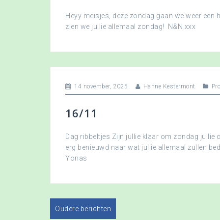
Heyy meisjes, deze zondag gaan we weer een hee
zien we jullie allemaal zondag! N&N xxx
14 november, 2025
Hanne Kestermont
Pr
16/11
Dag ribbeltjes Zijn jullie klaar om zondag jullie 
erg benieuwd naar wat jullie allemaal zullen b
Yonas
Oudere berichten
B