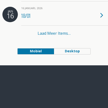
16 JANUARI, 2026
JAN
16
18/01
Laad Meer Items…
Mobiel
Desktop